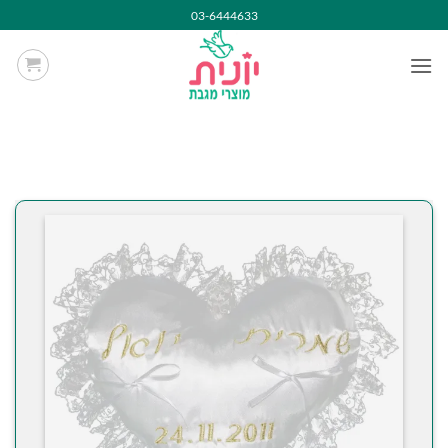
Ski
03-6444633
t
conten