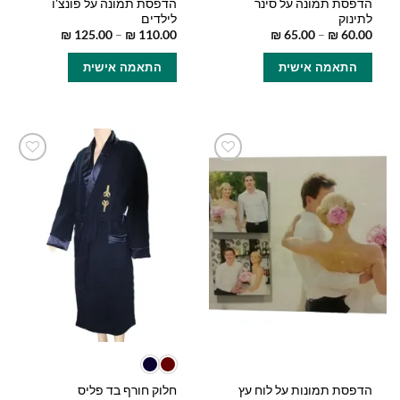
הדפסת תמונה על סינר
הדפסת תמונה על פונצ'ו
לתינוק
לילדים
טווח
טווח
₪
125.00
–
₪
110.00
₪
65.00
–
₪
60.00
מחירים:
מחירים:
למוצר
למוצר
התאמה אישית
התאמה אישית
זה
זה
עד
עד
יש
יש
מספר
מספר
סוגים.
סוגים.
ניתן
ניתן
לבחור
לבחור
הוסף
הוסף
את
את
למועדפים
למועדפים
האפשרויות
האפשרויות
שלי
שלי
בעמוד
בעמוד
המוצר
המוצר
הדפסת תמונות על לוח עץ
חלוק חורף בד פליס