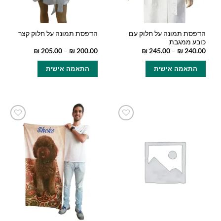
הדפסת תמונה על חלוק עם
הדפסת תמונה על חלוק קצר
כובע ממגבת
טווח
טווח
₪
205.00
–
₪
200.00
₪
245.00
–
₪
240.00
מחירים:
מחירים:
למוצר
למוצר
התאמה אישית
התאמה אישית
זה
זה
עד
עד
יש
יש
מספר
מספר
סוגים.
סוגים.
ניתן
ניתן
לבחור
לבחור
הוסף
הוסף
את
את
למועדפים
למועדפים
האפשרויות
האפשרויות
שלי
שלי
בעמוד
בעמוד
המוצר
המוצר