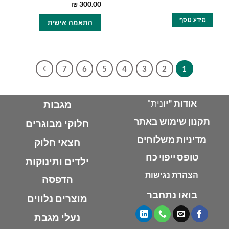
₪
300.00
למוצר
מידע נוסף
התאמה אישית
זה
יש
מספר
סוגים.
ניתן
7
6
5
4
3
2
1
לבחור
את
האפשרויות
אודות "יו
נית"
מגבות
בעמוד
המוצר
תקנון שימוש באתר
חלוקי מבוגרים
מדיניות משלוחים
חצאי חלוק
טופס ייפוי כח
ילדים ותינוקות
הצהרת נגישות
הדפסה
בואו נתחבר
מוצרים נלווים
נעלי מגבת