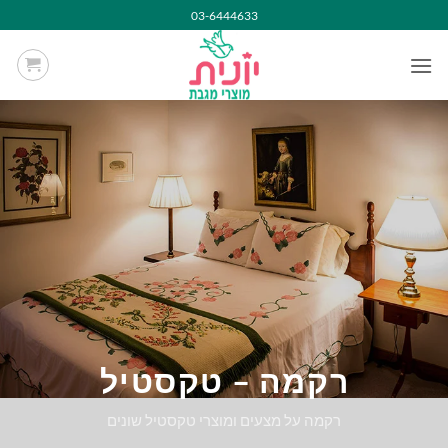
Ski
03-6444633
t
conten
רקמה – טקסטיל
רקמה על מצעים ומוצרי טקסטיל שונים