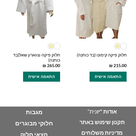
חלוק פיקה-צווארון שאל(בד
חלוק פיקה קימונו (בד כותנה)
כותנה)
₪
265.00
₪
215.00
למוצר
למוצר
התאמה אישית
התאמה אישית
זה
זה
יש
יש
מספר
מספר
סוגים.
סוגים.
ניתן
ניתן
לבחור
לבחור
אודות "יו
נית"
מגבות
את
את
תקנון שימוש באתר
האפשרויות
האפשרויות
חלוקי מבוגרים
בעמוד
בעמוד
מדיניות משלוחים
חצאי חלוק
המוצר
המוצר