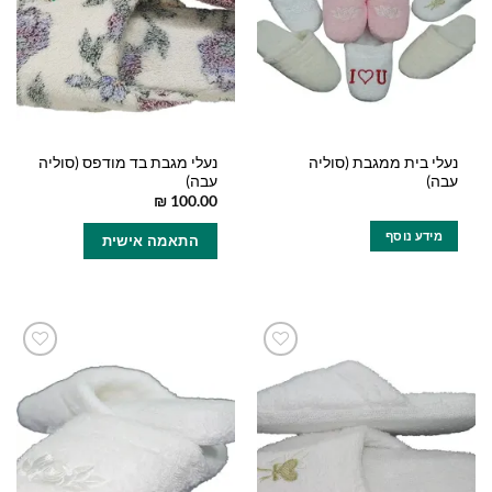
נעלי בית ממגבת (סוליה
נעלי מגבת בד מודפס (סוליה
עבה)
עבה)
₪
100.00
למוצר
מידע נוסף
התאמה אישית
זה
יש
מספר
סוגים.
ניתן
לבחור
הוסף
הוסף
את
למועדפים
למועדפים
האפשרויות
שלי
שלי
בעמוד
המוצר