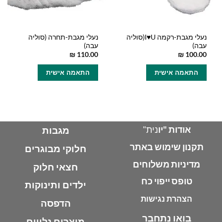
נעלי מגבת-רקמה I♥U(סוליה
נעלי מגבת-תחרה (סוליה
עבה)
עבה)
₪
110.00
₪
100.00
למוצר
למוצר
התאמה אישית
התאמה אישית
זה
זה
יש
יש
מספר
מספר
סוגים.
סוגים.
ניתן
ניתן
לבחור
לבחור
אודות "יו
נית"
מגבות
את
את
תקנון שימוש באתר
האפשרויות
האפשרויות
חלוקי מבוגרים
בעמוד
בעמוד
מדיניות משלוחים
חצאי חלוק
המוצר
המוצר
טופס ייפוי כח
ילדים ותינוקות
הצהרת נגישות
הדפסה
בואו נתחבר
מוצרים נלווים