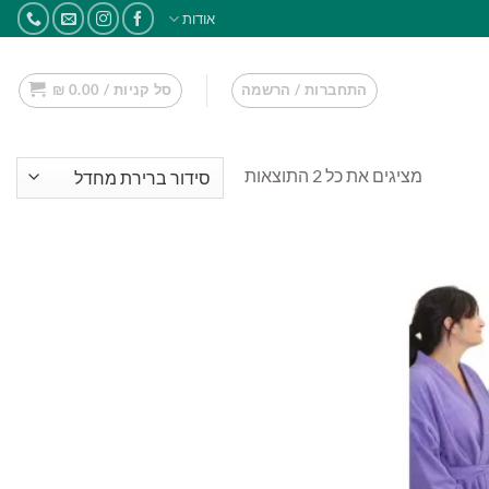
אודות
התחברות / הרשמה
סל קניות /
0.00
₪
מציגים את כל ⁦2⁩ התוצאות
הוסף
למועדפים
שלי