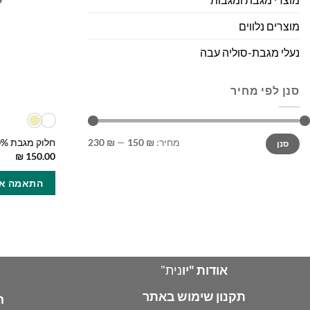
מוצרים נלווים
נעלי מגבת-סוליה עבה
סנן לפי מחיר
מחיר
מחיר
מחיר:
₪ 150
—
₪ 230
חלוק מגבת 100% כותנה (יבוא)
סנן
מינימלי
מקסימלי
₪
150.00
התאמה אי
אודות "יו
נית"
תקנון שימוש באתר
ח