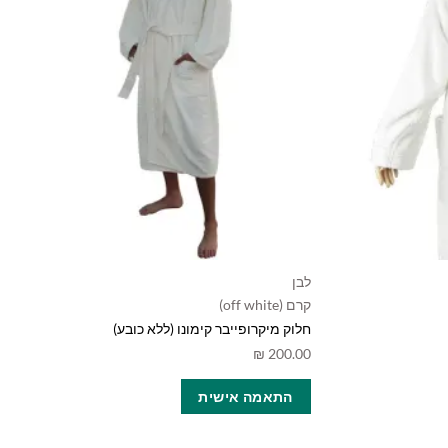
המוצר
לבן
קרם (off white)
חלוק מיקרופייבר קימונו (ללא כובע)
₪
200.00
למוצר
התאמה אישית
זה
יש
מספר