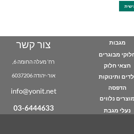
סוגים.
שית
זה
ניתן
יש
לבחור
מספר
את
סוגים.
האפשרויו
ניתן
בעמוד
צור קשר
לבחור
מגבות
המוצר
את
לוקי מבוגרים
האפשרויות
רח' מעלה החומה 6,
בעמוד
חצאי חלוק
המוצר
אור-יהודה 6037206
לדים ותינוקות
הדפסה
info@yonit.net
וצרים נלווים
03-6444633
נעלי מגבת