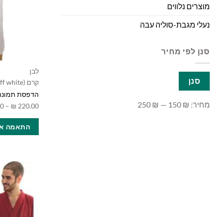
מוצרים נלווים
נעלי מגבת-סוליה עבה
סנן לפי מחיר
לבן
מחיר
מחיר
סנן
קרם (off white)
מינימלי
מקסימלי
הדפסת תמונה 
מחיר:
₪ 150
—
₪ 250
00
–
₪
220.00
התאמה אי