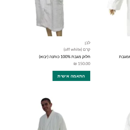
לבן
קרם (off white)
ממגבת
חלוק מגבת 100% כותנה (יבוא)
₪
150.00
למוצר
התאמה אישית
זה
יש
מספר
סוגים.
ניתן
לבחור
את
ף למועדפים שלי
הוסף למועדפים שלי
ת
האפשרויות
בעמוד