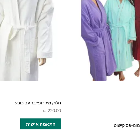
המוצר
המוצר
חלוק מיקרופייבר עם כובע
₪
220.00
למוצר
התאמה אישית
זה
ונו-פס קישוט
יש
מספר
למוצר