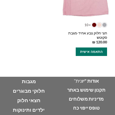
+10
חצי חלוק צבע אחיד-מגבת
סקוטש
₪
120.00
למוצר
התאמה אישית
זה
יש
מספר
סוגים.
ניתן
לבחור
אודות "יו
נית"
מגבות
את
תקנון שימוש באתר
האפשרויות
חלוקי מבוגרים
בעמוד
מדיניות משלוחים
חצאי חלוק
המוצר
טופס ייפוי כח
ילדים ותינוקות