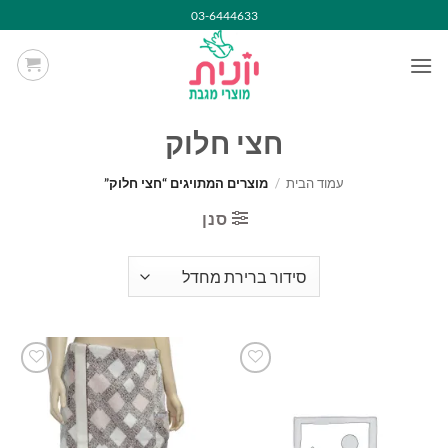
Ski
03-6444633
t
conten
חצי חלוק
עמוד הבית
/
מוצרים המתויגים “חצי חלוק”
סנן
הוסף
הוסף
למועדפים
למועדפים
שלי
שלי