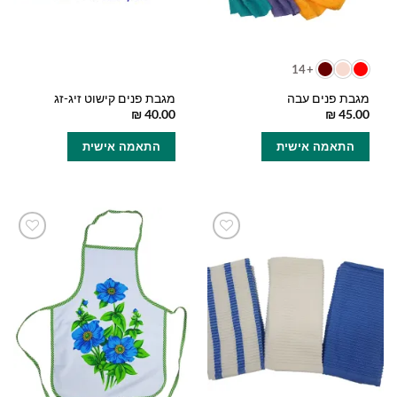
+14
מגבת פנים עבה
מגבת פנים קישוט זיג-זג
₪
40.00
₪
45.00
למוצר
התאמה אישית
התאמה אישית
זה
יש
מספר
סוגים.
ניתן
לבחור
הוסף
הוסף
את
למועדפים
למועדפים
האפשרויות
שלי
שלי
בעמוד
המוצר