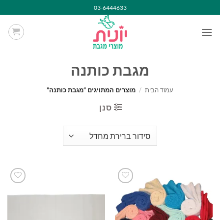
Ski
03-6444633
t
conten
מגבת כותנה
עמוד הבית
/
מוצרים המתויגים “מגבת כותנה”
סנן
הוסף
הוסף
למועדפים
למועדפים
שלי
שלי