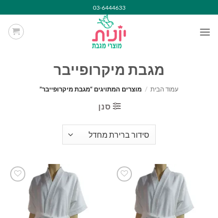
Ski
03-6444633
t
conten
מגבת מיקרופייבר
עמוד הבית
/
מוצרים המתויגים “מגבת מיקרופייבר”
סנן
הוסף
הוסף
למועדפים
למועדפים
שלי
שלי