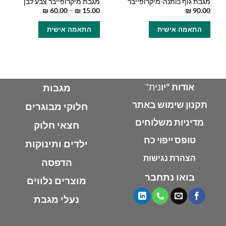
מגבת גוף כותנה-מיקרופייבר
מגבת מיקרופייבר צבע לבן
טווח
₪
60.00
–
₪
15.00
₪
90.00
מחירים:
למוצר
התאמה אישית
התאמה אישית
זה
עד
יש
מספר
סוגים.
ניתן
לבחור
אודות "יו
נית"
מגבות
את
תקנון שימוש באתר
האפשרויות
חלוקי מבוגרים
בעמוד
מדיניות משלוחים
חצאי חלוק
המוצר
טופס ייפוי כח
ילדים ותינוקות
הצהרת נגישות
הדפסה
בואו נתחבר
מוצרים נלווים
נעלי מגבת