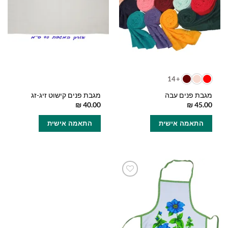
+14
מגבת פנים עבה
מגבת פנים קישוט זיג-זג
₪
40.00
₪
45.00
למוצר
התאמה אישית
התאמה אישית
זה
יש
מספר
סוגים.
ניתן
לבחור
הוסף
את
למועדפים
האפשרויות
שלי
בעמוד
המוצר