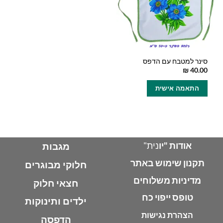
סינר למטבח עם הדפס
₪
40.00
למוצר
התאמה אישית
זה
יש
מספר
סוגים.
ניתן
לבחור
אודות "יו
נית"
מגבות
את
תקנון שימוש באתר
האפשרויות
חלוקי מבוגרים
בעמוד
מדיניות משלוחים
חצאי חלוק
המוצר
טופס ייפוי כח
ילדים ותינוקות
הצהרת נגישות
הדפסה