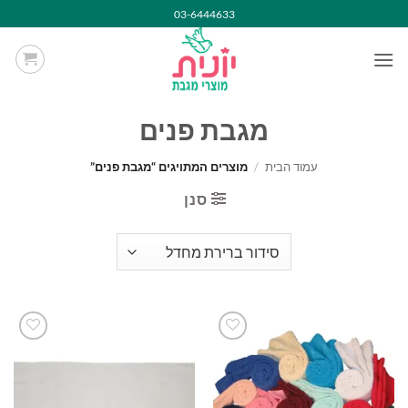
Ski
03-6444633
t
conten
מגבת פנים
עמוד הבית
/
מוצרים המתויגים “מגבת פנים”
סנן
הוסף
הוסף
למועדפים
למועדפים
שלי
שלי