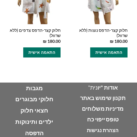
חלוק קצר-הדפס נוצות (ללא
חלוק קצר-הדפס צדפים (ללא
שרוול)
שרוול)
₪
180.00
₪
180.00
למוצר
למוצר
התאמה אישית
התאמה אישית
זה
זה
יש
יש
מספר
מספר
סוגים.
סוגים.
ניתן
ניתן
לבחור
לבחור
אודות "יו
נית"
מגבות
את
את
תקנון שימוש באתר
האפשרויות
האפשרויות
חלוקי מבוגרים
בעמוד
בעמוד
מדיניות משלוחים
חצאי חלוק
המוצר
המוצר
טופס ייפוי כח
ילדים ותינוקות
הצהרת נגישות
הדפסה