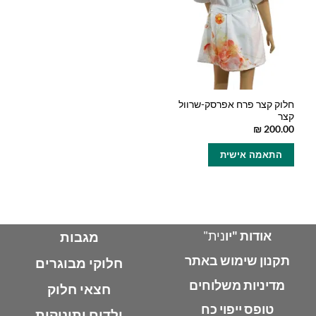
חלוק קצר פרח אפרסק-שרוול
קצר
₪
200.00
למוצר
התאמה אישית
זה
יש
מספר
סוגים.
ניתן
לבחור
אודות "יו
נית"
מגבות
את
תקנון שימוש באתר
האפשרויות
חלוקי מבוגרים
בעמוד
מדיניות משלוחים
חצאי חלוק
המוצר
טופס ייפוי כח
ילדים ותינוקות