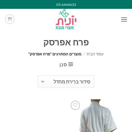
Ski
03-6444633
t
conten
פרח אפרסק
עמוד הבית
/
מוצרים המתויגים “פרח אפרסק”
סנן
הוסף
למועדפים
שלי