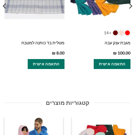
+14
מגבת ענק עבה
מטלית בד כותנה למטבח
₪
8.00
₪
100.00
למוצר
התאמה אישית
התאמה אישית
זה
יש
מספר
סוגים.
ניתן
לבחור
קטגוריות מוצרים
את
האפשרויות
בעמוד
המוצר