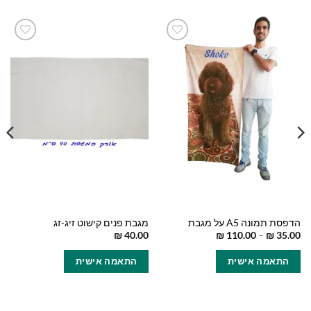
הוסף
הוסף
למועדפים
למועדפים
שלי
שלי
הדפסת תמונה A5 על מגבת
מגבת פנים קישוט זיג-זג
טווח
₪
40.00
₪
110.00
–
₪
35.00
מחירים:
למוצר
התאמה אישית
התאמה אישית
זה
עד
יש
מספר
סוגים.