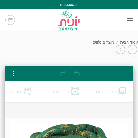
Ski
03-6444633
t
conten
עמוד הבית
/
מוצרים נלווים
הוסף תמונה
הוסף אותיות
בחר ציור לרק